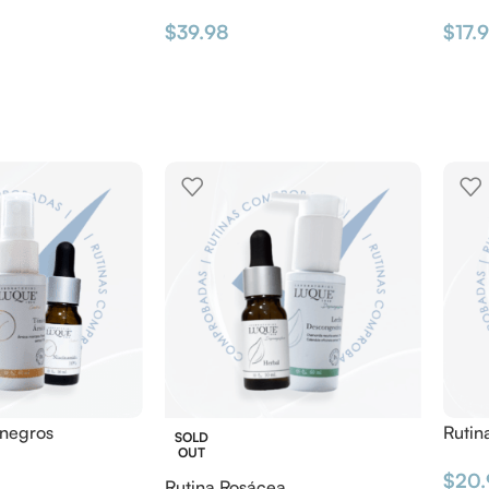
$
39.98
$
17.
 negros
Rutin
SOLD
OUT
$
20.
Rutina Rosácea