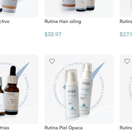
ctivo
Rutina Hair oiling
Rutin
$
33.97
$
27.
trías
Rutina Piel Opaca
Rutin