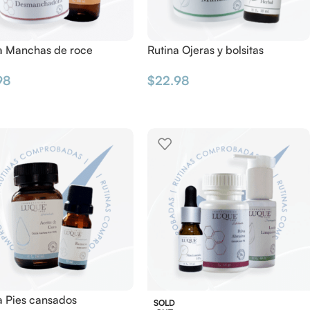
a Manchas de roce
Rutina Ojeras y bolsitas
98
$
22.98
a Pies cansados
SOLD