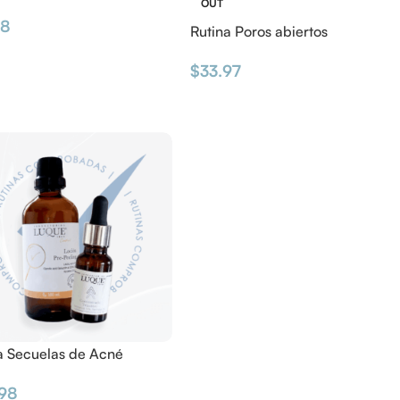
OUT
98
Rutina Poros abiertos
$
33.97
a Secuelas de Acné
98