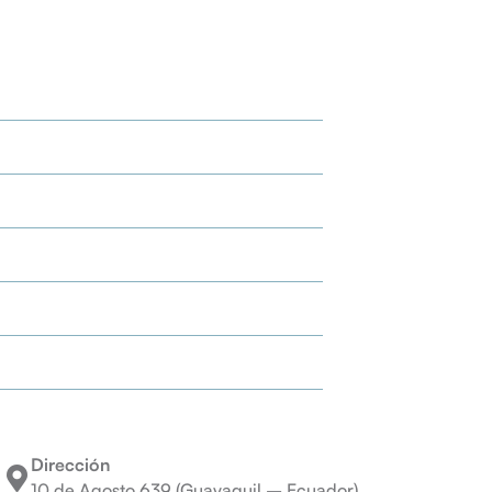
Dirección
10 de Agosto 639 (Guayaquil – Ecuador)