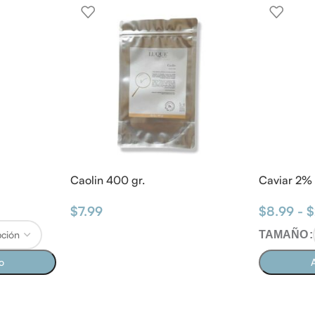
Caolin 400 gr.
Caviar 2%
$
7.99
$
8.99
-
$
TAMAÑO
to
A