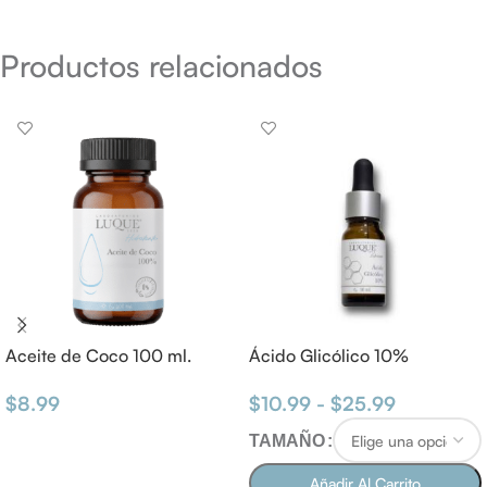
Productos relacionados
Aceite de Coco 100 ml.
Ácido Glicólico 10%
$
8.99
$
10.99
-
$
25.99
AÑADIR AL CARRITO
TAMAÑO
Añadir Al Carrito