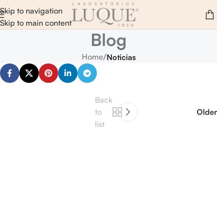
Skip to navigation
Skip to main content
Blog
/
Home
Noticias
Back
to
Older
list