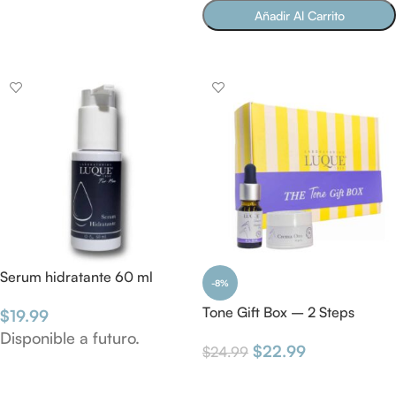
LEER MÁS
Añadir Al Carrito
SELECCIONAR OPCIONES
Serum hidratante 60 ml
-8%
Tone Gift Box – 2 Steps
$
19.99
Disponible a futuro.
$
22.99
$
24.99
PRECOMPRAR
AÑADIR AL CARRITO