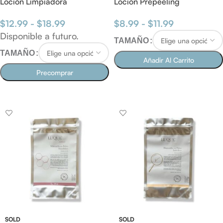
Loción Limpiadora
Loción Prepeeling
$
12.99
-
$
18.99
$
8.99
-
$
11.99
Disponible a futuro.
TAMAÑO
TAMAÑO
Añadir Al Carrito
Precomprar
SELECCIONAR OPCIONES
PRECOMPRAR
SOLD
SOLD