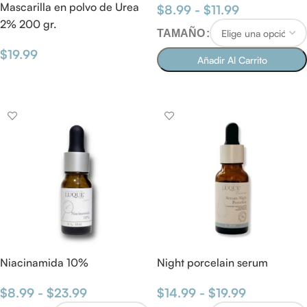
Mascarilla en polvo de Urea
$
8.99
-
$
11.99
2% 200 gr.
TAMAÑO
$
19.99
Añadir Al Carrito
LEER MÁS
SELECCIONAR OPCIONES
Niacinamida 10%
Night porcelain serum
$
8.99
-
$
23.99
$
14.99
-
$
19.99